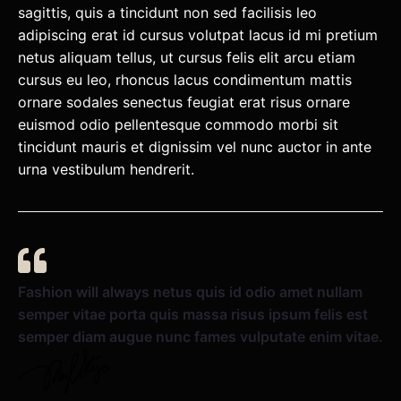
sagittis, quis a tincidunt non sed facilisis leo
adipiscing erat id cursus volutpat lacus id mi pretium
netus aliquam tellus, ut cursus felis elit arcu etiam
cursus eu leo, rhoncus lacus condimentum mattis
ornare sodales senectus feugiat erat risus ornare
euismod odio pellentesque commodo morbi sit
tincidunt mauris et dignissim vel nunc auctor in ante
urna vestibulum hendrerit.
Fashion will always netus quis id odio amet nullam
semper vitae porta quis massa risus ipsum felis est
semper diam augue nunc fames vulputate enim vitae.