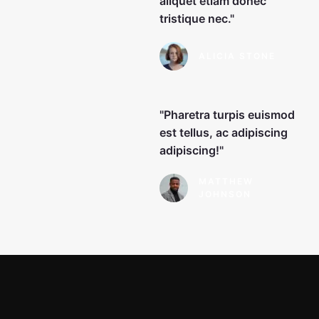
aliquet etiam donec
tristique nec."
ALICIA STONE
"Pharetra turpis euismod
est tellus, ac adipiscing
adipiscing!"
MATTHEW
JOHNSON